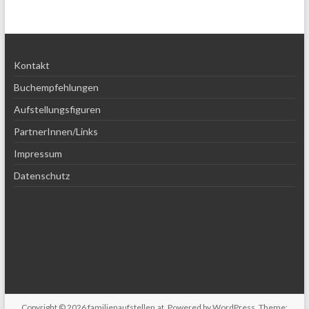
Kontakt
Buchempfehlungen
Aufstellungsfiguren
PartnerInnen/Links
Impressum
Datenschutz
Copyright © 2026
familienaufstellen.at
. Powered by
WordPress
. Theme: